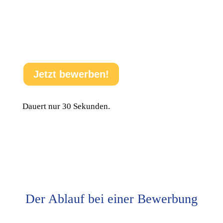
Abwechslungsreiche Aufgaben:
Kein Tag ist wie
der andere, denn du lernst verschiedene Bereiche
und echte Projekte im Unternehmen kennen.
Jetzt bewerben!
Dauert nur 30 Sekunden.
Der Ablauf bei einer Bewerbung