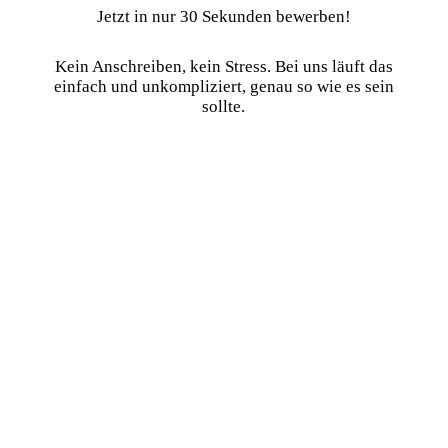
Jetzt in nur 30 Sekunden bewerben!
Kein Anschreiben, kein Stress. Bei uns läuft das
einfach und unkompliziert, genau so wie es sein
sollte.
1. Schreib uns kurz!
Schick uns einfach deinen Namen und deine
Kontaktdaten über das
untenstehende
Kontaktformular
. Kein Roman, kein
Anschreiben, einfach kurz Hallo sagen!
2. Wir melden uns bei dir
Wir rufen dich an, quatschen ein bisschen und
schauen gemeinsam, ob es passt. Ganz entspannt,