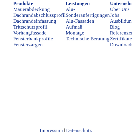
Produkte
Leistungen
Unterneh
Mauerabdeckung
Alu-
Über Uns
Dachrandabschlussprofil
Sonderanfertigungen
Jobs
Dachrandeinfassung
Alu-Fassaden
Ausbildun
Trittschutzprofil
Aufmaß
Blog
Vorhangfassade
Montage
Referenze
Fensterbankprofile
Technische Beratung
Zertifikat
Fensterzargen
Download
Impressum
|
Datenschutz