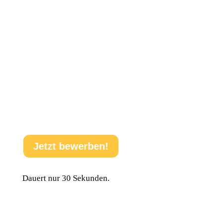
ganz ohne Druck.
3. Komm vorbei und überzeug dich selbst!
Du besuchst uns vor Ort, lernst das Team kennen
und bringst am besten noch deinen Lebenslauf
mit. Danach weißt du genau, ob ALU-Kanttechnik
dein Ding ist.
Jetzt bewerben!
Dauert nur 30 Sekunden.