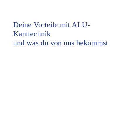
Deine Vorteile mit ALU-
Kanttechnik
und was du von uns bekommst
Echte Praxiserfahrung:
Du arbeitest früh an
realen Projekten mit und lernst den Berufsalltag